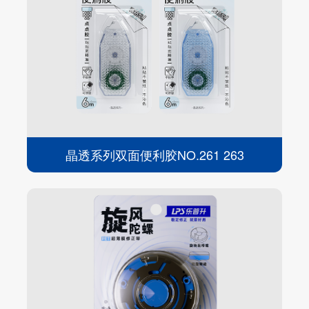
晶透系列双面便利胶NO.261 263