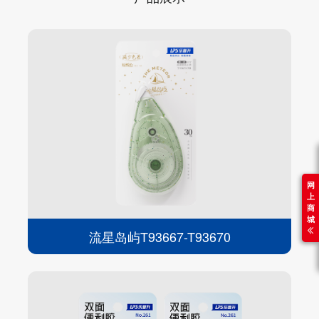
网
上
商
城
流星岛屿T93667-T93670