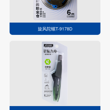
旋风陀螺T-9178D