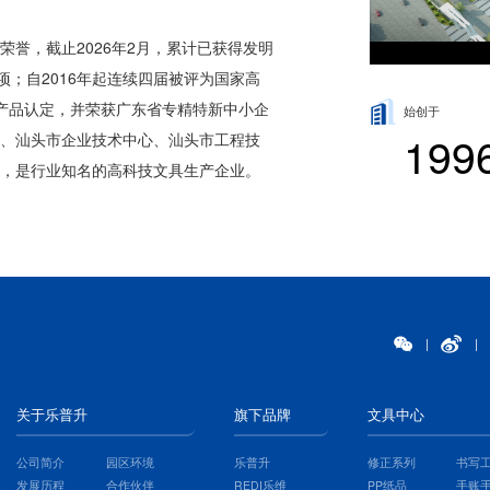
誉，截止2026年2月，累计已获得发明
项；自2016年起连续四届被评为国家高
产品认定，并荣获广东省专精特新中小企
始创于
199
、汕头市企业技术中心、汕头市工程技
，是行业知名的高科技文具生产企业。
|
|
关于乐普升
旗下品牌
文具中心
公司简介
园区环境
乐普升
修正系列
书写
发展历程
合作伙伴
REDI乐维
PP纸品
手账