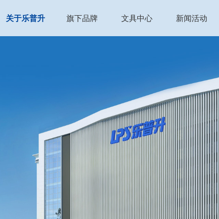
旗下品牌
文具中心
新闻活动
关于乐普升
公司简介
乐普升
修正系列
企业新闻
园区环境
REDI乐维
书写工具
媒体报道
发展历程
比心
PP纸品
产品资讯
合作伙伴
小学大象
手账手工
荣誉资质
商城产品
销售网络