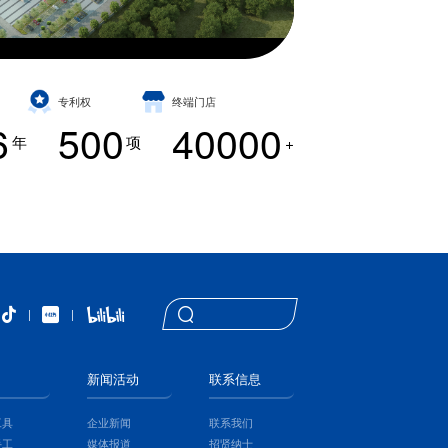
专利权
终端门店
6
500
40000
年
项
+
|
|
新闻活动
联系信息
工具
企业新闻
联系我们
手工
媒体报道
招贤纳士