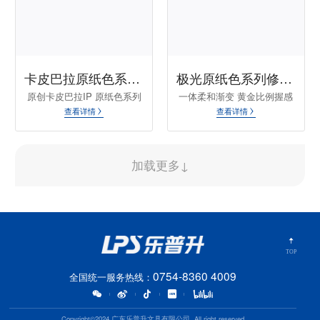
卡皮巴拉原纸色系列修正带T93610-93613NB
极光原纸色系列修正带T-9299-NB
原创卡皮巴拉IP 原纸色系列
一体柔和渐变 黄金比例握感
查看详情
查看详情
加载更多↓
TOP
0754-8360 4009
全国统一服务热线：
|
|
|
|
Copyright©2024 广东乐普升文具有限公司 .All right reserved